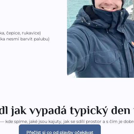
a, čepice, rukavice)
ka nesmí barvit palubu)
dl jak vypadá typický den
i — kde spíme, jaké jsou kajuty, jak se sdílí prostor a s čím je d
Přečíst si co od plavby očekávat