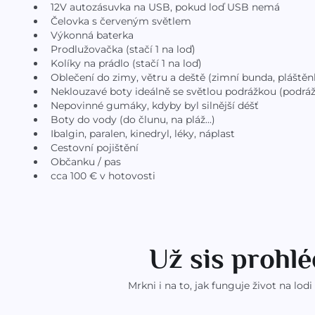
12V autozásuvka na USB, pokud loď USB nemá
Čelovka s červeným světlem
Výkonná baterka
Prodlužovačka (stačí 1 na loď)
Kolíky na prádlo (stačí 1 na loď)
Oblečení do zimy, větru a deště (zimní bunda, pláštěnk
Neklouzavé boty ideálně se světlou podrážkou (podráž
Nepovinné gumáky, kdyby byl silnější déšť
Boty do vody (do člunu, na pláž...)
Ibalgin, paralen, kinedryl, léky, náplast
Cestovní pojištění
Občanku / pas
cca 100 € v hotovosti
Už sis prohlé
Mrkni i na to, jak funguje život na lod