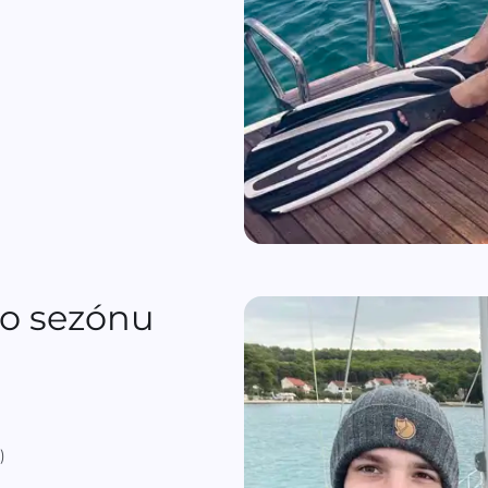
o sezónu
)