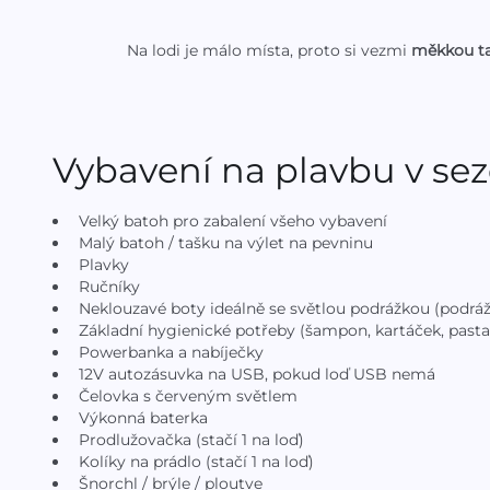
Na lodi je málo místa, proto si vezmi
měkkou ta
Vybavení na plavbu v se
Velký batoh pro zabalení všeho vybavení
Malý batoh / tašku na výlet na pevninu
Plavky
Ručníky
Neklouzavé boty ideálně se světlou podrážkou (podráž
Základní hygienické potřeby (šampon, kartáček, pasta
Powerbanka a nabíječky
12V autozásuvka na USB, pokud loď USB nemá
Čelovka s červeným světlem
Výkonná baterka
Prodlužovačka (stačí 1 na loď)
Kolíky na prádlo (stačí 1 na loď)
Šnorchl / brýle / ploutve