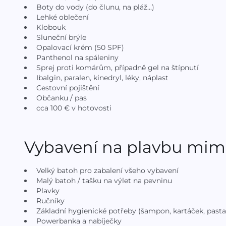
Boty do vody (do člunu, na pláž...)
Lehké oblečení
Klobouk
Sluneční brýle
Opalovací krém (50 SPF)
Panthenol na spáleniny
Sprej proti komárům, případně gel na štípnutí
Ibalgin, paralen, kinedryl, léky, náplast
Cestovní pojištění
Občanku / pas
cca 100 € v hotovosti
Vybavení na plavbu mim
Velký batoh pro zabalení všeho vybavení
Malý batoh / tašku na výlet na pevninu
Plavky
Ručníky
Základní hygienické potřeby (šampon, kartáček, pasta
Powerbanka a nabíječky