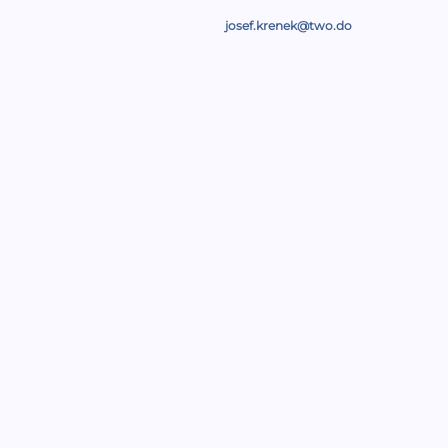
josef.krenek@two.do