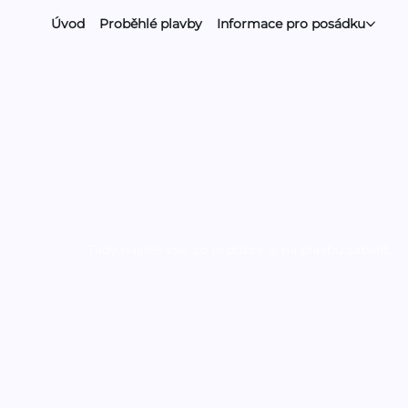
Úvod
Proběhlé plavby
Informace pro posádku
Co si na plavb
Tady najdeš vše, co je dobré si na plavbu zabalit.