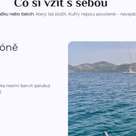
Co si vzít s sebou
šku nebo batoh
, který lze složit. Kufry nejsou povolené – nevejd
zóně
ka nesmí barvit palubu)
)